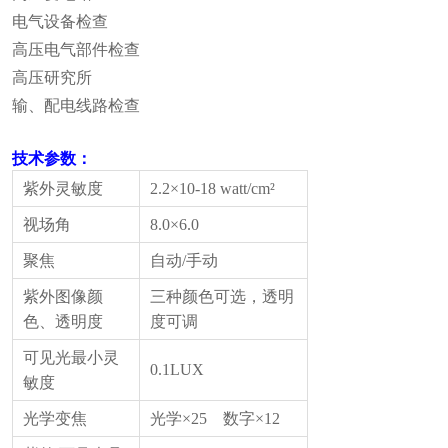
电气设备检查
高压电气部件检查
高压研究所
输、配电线路检查
技术参数：
紫外灵敏度
2.2×10-18 watt/cm²
视场角
8.0×6.0
聚焦
自动
/
手动
紫外图像颜
三种颜色可选，透明
色、透明度
度可调
可见光最小灵
0.1LUX
敏度
光学变焦
光学
×25
数字
×12