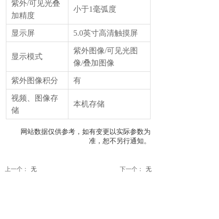
紫外
/
可见光叠
小于
1
毫弧度
加精度
显示屏
5.0
英寸高清触摸屏
紫外图像
/
可见光图
显示模式
像
/
叠加图像
紫外图像积分
有
视频、图像存
本机存储
储
网站数据仅供参考，如有变更以实际参数为
准，恕不另行通知。
上一个：
无
下一个：
无